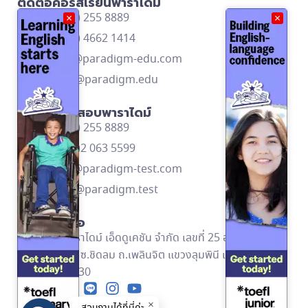
ติดต่อคอร์สเรียนพาราไดม์
โทร: (662) 255 8889
×
×
โทร: (668) 4662 1414
contact@paradigm-edu.com
Line ID: @paradigm.edu
ติดต่อศูนย์สอบพาราไดม์
โทร: (662) 255 8889
โทร: (669)2 063 5599
contact@paradigm-test.com
Line ID: @paradigm.test
ข้อมูลติดต่อ
บริษัท พาราไดม์ เอ็ดดูเคชัน จำกัด เลขที่ 25 อาคารอัลม่า
ลิงค์ ชั้น 2 ซ.ชิดลม ถ.เพลินจิต แขวงลุมพินี เขตปทุมวัน
กทม. 10330
สอบถามได้ที่นี่ค่ะ