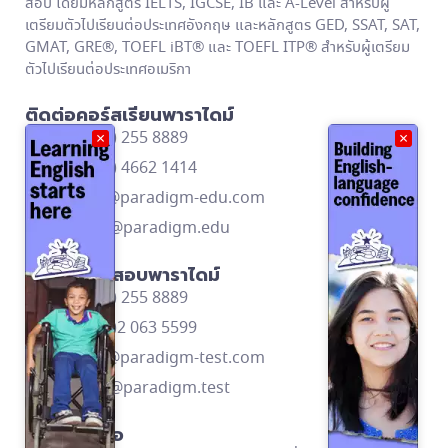
สอบ โดยมีหลักสูตร IELTS, IGCSE, IB และ A-Level สำหรับผู้
เตรียมตัวไปเรียนต่อประเทศอังกฤษ และหลักสูตร GED, SSAT, SAT,
GMAT, GRE®, TOEFL iBT® และ TOEFL ITP® สำหรับผู้เตรียม
ตัวไปเรียนต่อประเทศอเมริกา
ติดต่อคอร์สเรียนพาราไดม์
โทร: (662) 255 8889
×
×
โทร: (668) 4662 1414
contact@paradigm-edu.com
Line ID: @paradigm.edu
ติดต่อศูนย์สอบพาราไดม์
โทร: (662) 255 8889
โทร: (669)2 063 5599
contact@paradigm-test.com
Line ID: @paradigm.test
ข้อมูลติดต่อ