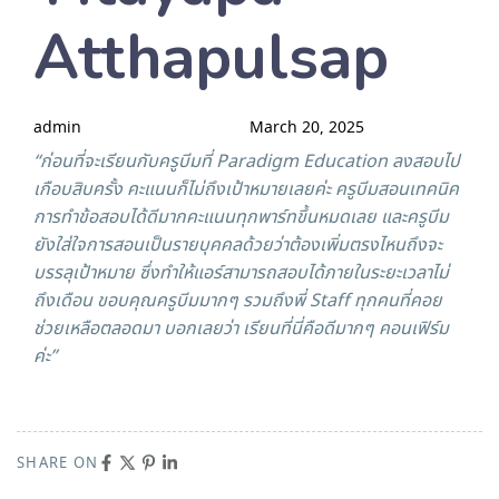
Atthapulsap
admin
March 20, 2025
“ก่อนที่จะเรียนกับครูบีมที่ Paradigm Education ลงสอบไป
เกือบสิบครั้ง คะแนนก็ไม่ถึงเป้าหมายเลยค่ะ ครูบีมสอนเทคนิค
การทำข้อสอบได้ดีมากคะแนนทุกพาร์ทขึ้นหมดเลย และครูบีม
ยังใส่ใจการสอนเป็นรายบุคคลด้วยว่าต้องเพิ่มตรงไหนถึงจะ
บรรลุเป้าหมาย ซึ่งทำให้แอร์สามารถสอบได้ภายในระยะเวลาไม่
ถึงเดือน ขอบคุณครูบีมมากๆ รวมถึงพี่ Staff ทุกคนที่คอย
ช่วยเหลือตลอดมา บอกเลยว่า เรียนที่นี่คือดีมากๆ คอนเฟิร์ม
ค่ะ”
SHARE ON