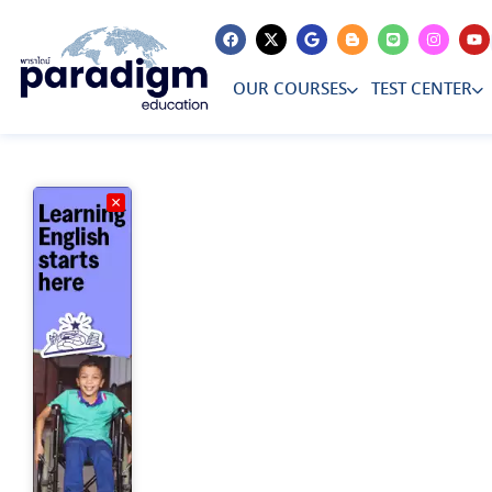
PUBLISHED
Author
Published
IN:
on:
OUR COURSES
TEST CENTER
×