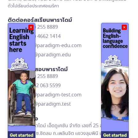
ตัวไปเรียนต่อประเทศอเมริกา
ติดต่อคอร์สเรียนพาราไดม์
โทร: (662) 255 8889
×
×
โทร: (668) 4662 1414
contact@paradigm-edu.com
Line ID: @paradigm.edu
ติดต่อศูนย์สอบพาราไดม์
โทร: (662) 255 8889
โทร: (669)2 063 5599
contact@paradigm-test.com
Line ID: @paradigm.test
ข้อมูลติดต่อ
บริษัท พาราไดม์ เอ็ดดูเคชัน จำกัด เลขที่ 25 อาคารอัลม่า
ลิงค์ ชั้น 2 ซ.ชิดลม ถ.เพลินจิต แขวงลุมพินี เขตปทุมวัน