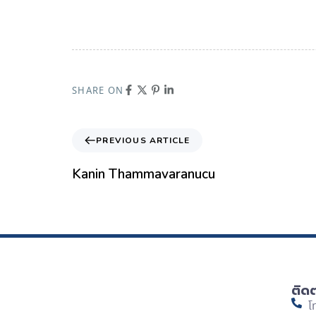
SHARE ON
PREVIOUS ARTICLE
Kanin Thammavaranucu
ติด
โ