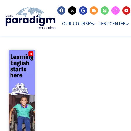
PUBLISHED
Author
Published
IN:
on:
OUR COURSES
TEST CENTER
×