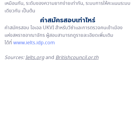
เหมือนกัน, ระดับของความยากง่ายเท่ากัน, ระบบการให้คะแนนระบบ
เดียวกัน เป็นต้น
ค่าสมัครสอบเท่าไหร่
ค่าสมัครสอบ ไอเอล UKVI สำหรับวีซ่าและการตรวจคนเข้าเมือง
แห่งสหราชอาณาจักร ผู้สอบสามารถดูรายละเอียดเพิ่มเติม
ได้ที่
www.ielts.idp.com
Sources:
Ielts.org
and
Britishcouncil.or.th
Paradigm Education
ยินดีให้คำปรึกษา
ชื่อ-นามสกุล