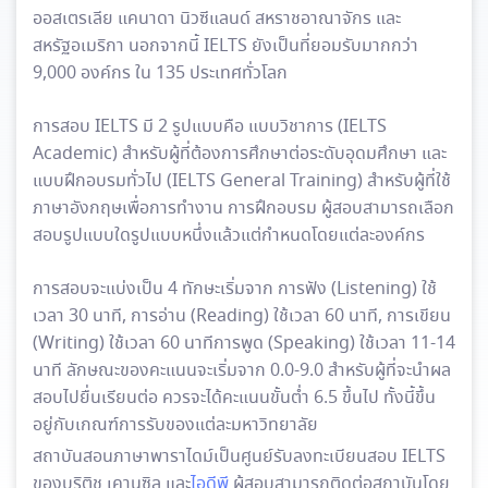
ออสเตรเลีย แคนาดา นิวซีแลนด์ สหราชอาณาจักร และ
สหรัฐอเมริกา นอกจากนี้ IELTS ยังเป็นที่ยอมรับมากกว่า
9,000 องค์กร ใน 135 ประเทศทั่วโลก
การสอบ IELTS มี 2 รูปแบบคือ แบบวิชาการ (IELTS
Academic) สำหรับผู้ที่ต้องการศึกษาต่อระดับอุดมศึกษา และ
แบบฝึกอบรมทั่วไป (IELTS General Training) สำหรับผู้ที่ใช้
ภาษาอังกฤษเพื่อการทำงาน การฝึกอบรม ผู้สอบสามารถเลือก
สอบรูปแบบใดรูปแบบหนึ่งแล้วแต่กำหนดโดยแต่ละองค์กร
การสอบจะแบ่งเป็น 4 ทักษะเริ่มจาก การฟัง (Listening) ใช้
เวลา 30 นาที, การอ่าน (Reading) ใช้เวลา 60 นาที, การเขียน
(Writing) ใช้เวลา 60 นาทีการพูด (Speaking) ใช้เวลา 11-14
นาที ลักษณะของคะแนนจะเริ่มจาก 0.0-9.0 สำหรับผู้ที่จะนำผล
สอบไปยื่นเรียนต่อ ควรจะได้คะแนนขั้นต่ำ 6.5 ขึ้นไป ทั้งนี้ขึ้น
อยู่กับเกณฑ์การรับของแต่ละมหาวิทยาลัย
สถาบันสอนภาษาพาราไดม์เป็นศูนย์รับลงทะเบียนสอบ IELTS
ของ
บริติช เคานซิล
และ
ไอดีพี
ผู้สอบสามารถติดต่อสถาบันโดย