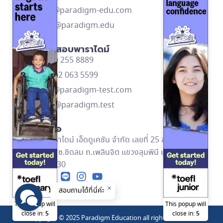
contact@paradigm-edu.com
Line ID: @paradigm.edu
ติดต่อศูนย์สอบพาราไดม์
โทร: (662) 255 8889
โทร: (669)2 063 5599
contact@paradigm-test.com
Line ID: @paradigm.test
ข้อมูลติดต่อ
บริษัท พาราไดม์ เอ็ดดูเคชัน จำกัด เลขที่ 25 อาคารอัลม่า
ลิงค์ ชั้น 2 ซ.ชิดลม ถ.เพลินจิต แขวงลุมพินี เขตปทุมวัน
กทม. 10330
สอบถามได้ที่นี่ค่ะ
This popup will
This popup will
close in:
5
close in:
5
Copyright © 2025 Paradigm Education all rights reserved